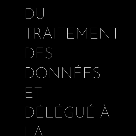
DU
TRAITEMENT
DES
DONNÉES
ET
DÉLÉGUÉ À
LA