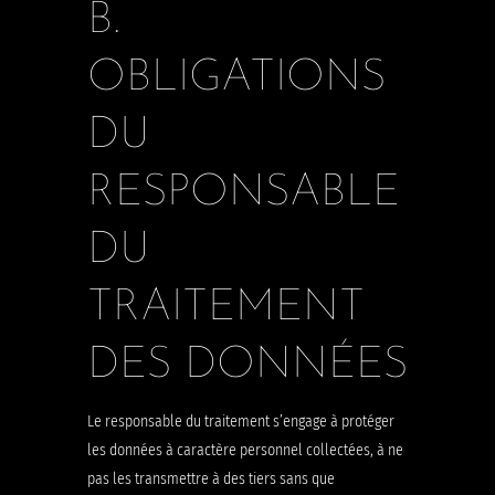
B.
OBLIGATIONS
DU
RESPONSABLE
DU
TRAITEMENT
DES DONNÉES
Le responsable du traitement s’engage à protéger
les données à caractère personnel collectées, à ne
pas les transmettre à des tiers sans que