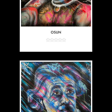
OSUN
sur
5